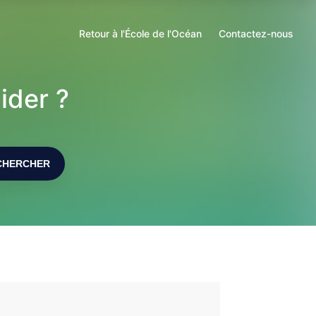
un
nouvel
Retour à l'École de l'Océan
S'ouvre
onglet
dans
un
ider ?
nouvel
onglet
CHERCHER