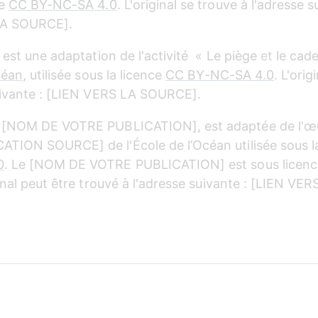
e 
CC BY-NC-SA 4.0
. L'original se trouve à l'adresse s
LA SOURCE].
 est une adaptation de l'activité  « Le
piège
 et 
le
cade
céan
, utilisée sous la licence 
CC BY-NC-SA 4.0
. L'orig
uivante : [LIEN VERS LA SOURCE].
 [NOM DE VOTRE PUBLICATION], est adaptée de l'
TION SOURCE] de l'École de l’Océan utilisée sous la
0
. Le [NOM DE VOTRE PUBLICATION] est sous licenc
ginal peut être trouvé à l'adresse suivante : [LIEN VER