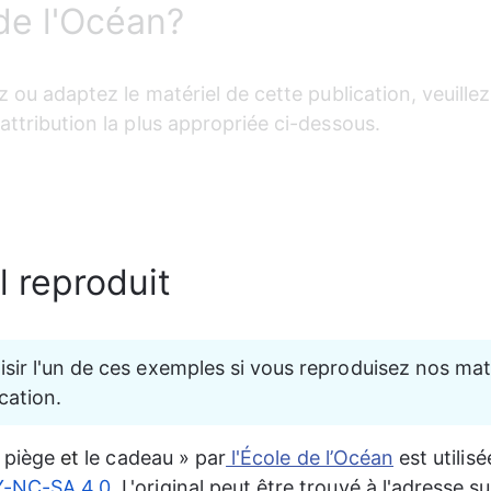
 de l'Océan?
ez ou adaptez le matériel de cette publication, veuillez u
attribution la plus appropriée ci-dessous.
l reproduit
oisir l'un de ces exemples si vous reproduisez nos mat
cation.
piège
 et 
le
cadeau » par
 l'École de l’Océan
 est utilisé
-NC-SA 4.0.
 L'original peut être trouvé à l'adresse su