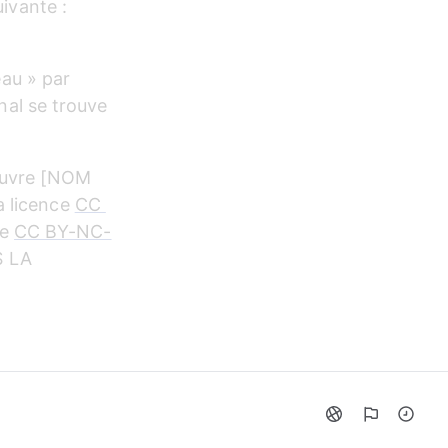
uivante : 
au » par 
inal se trouve 
œuvre [NOM 
 licence 
CC 
e 
CC BY-NC-
S LA 