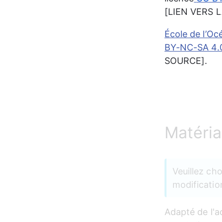
[LIEN VERS 
École de l’Oc
BY-NC-SA 4.
SOURCE].
Matéria
Veuillez ch
modificatio
Adapté de l'ac