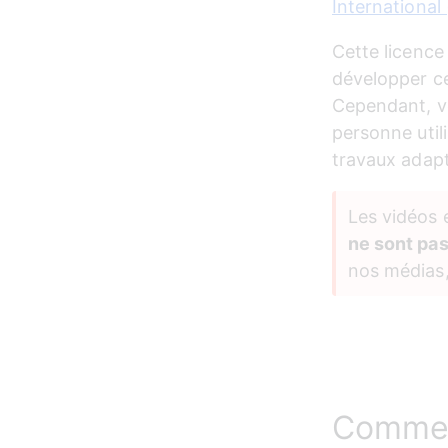
Internationa
Cette licence 
développer ce
Cependant, vo
personne util
travaux adap
Les vidéos e
ne sont pa
nos médias, 
Commen