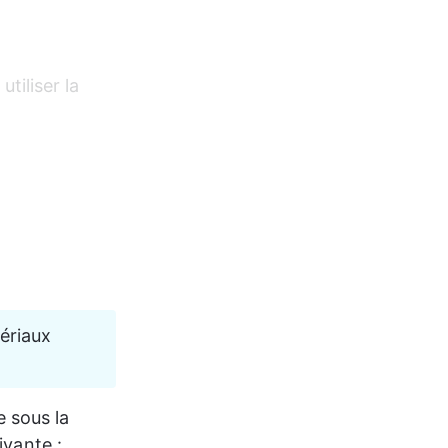
tiliser la 
ériaux 
e sous la 
ivante : 