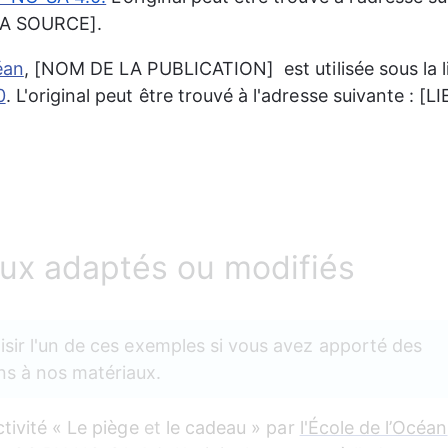
LA SOURCE].
éan
, [NOM DE LA PUBLICATION]  est utilisée sous la l
0
. L'original peut être trouvé à l'adresse suivante : [
ux adaptés ou modifiés
oisir l'un de ces exemples si vous avez apporté des 
ns à nos matériaux.
tivité « Le
piège
 et 
le
cadeau » par 
l'École de l’Océan