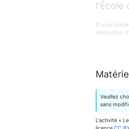
l'École
Si vous utilis
déclaration d'
Matérie
Veuillez ch
sans modifi
L'activité « Le
licence
CC BY