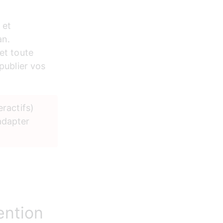
 et 
n.  
et toute 
publier vos 
ractifs) 
adapter 
ention