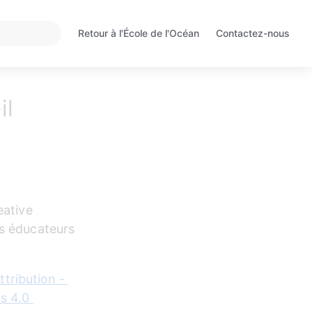
Retour à l'École de l'Océan
S'ouvre
dans
un
nouvel
il
onglet
eative 
s éducateurs 
ttribution - 
s 4.0 