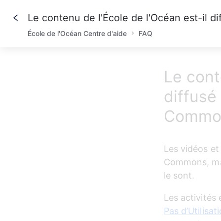
École de l'Océan Centre d'aide
FAQ
Le cont
diffusé
Commo
Les vidéos et
Commons, mais
le sont. 
Les activités 
Pas d’Utilisa